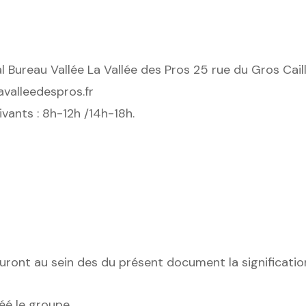
cial Bureau Vallée La Vallée des Pros 25 rue du Gros Ca
avalleedespros.fr
ivants : 8h-12h /14h-18h.
auront au sein des du présent document la signification
éé le groupe.