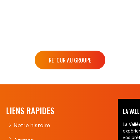
RETOUR AU GROUPE
LIENS RAPIDES
LA VALL
Notre histoire
La Vallé
expérie
vos préf