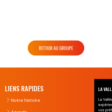
RETOUR AU GROUPE
LIENS RAPIDES
LA VALL
Notre histoire
La Vallé
expérie
vos préf